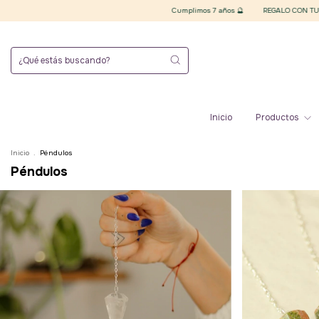
Cumplimos 7 años 🔮
REGALO CON TU COMPRA superi
Inicio
Productos
Inicio
.
Péndulos
Péndulos