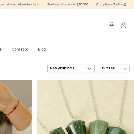
o Abundancia ✨
Envíos gratis desde $50.000
Cumplimos 7 años 🔮
REGALO CON 
0
s
Contacto
Blog
FILTRAR