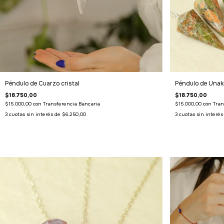
Péndulo de Cuarzo cristal
Péndulo de Unak
$18.750,00
$18.750,00
$15.000,00
con
Transferencia Bancaria
$15.000,00
con
Tran
3
cuotas sin interés de
$6.250,00
3
cuotas sin interé