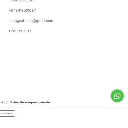
543413031687
+543413031687
floraysahumo@gmail.com
Urquiza 1687
cá.
/
Botón de arrepentimiento
TENDIDO