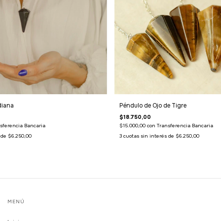
diana
Péndulo de Ojo de Tigre
$18.750,00
sferencia Bancaria
$15.000,00
con
Transferencia Bancaria
s de
$6.250,00
3
cuotas sin interés de
$6.250,00
MENÚ