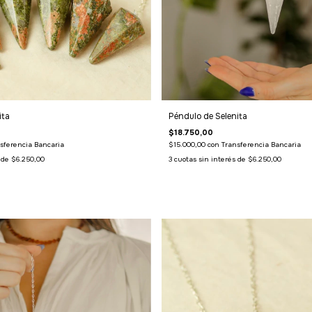
ita
Péndulo de Selenita
$18.750,00
sferencia Bancaria
$15.000,00
con
Transferencia Bancaria
s de
$6.250,00
3
cuotas sin interés de
$6.250,00