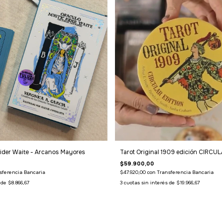
ider Waite - Arcanos Mayores
Tarot Original 1909 edición CIRCU
$59.900,00
sferencia Bancaria
$47.920,00
con
Transferencia Bancaria
s de
$8.866,67
3
cuotas sin interés de
$19.966,67