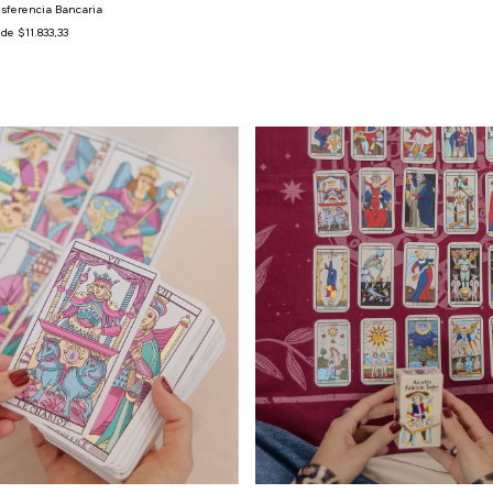
sferencia Bancaria
s de
$11.833,33