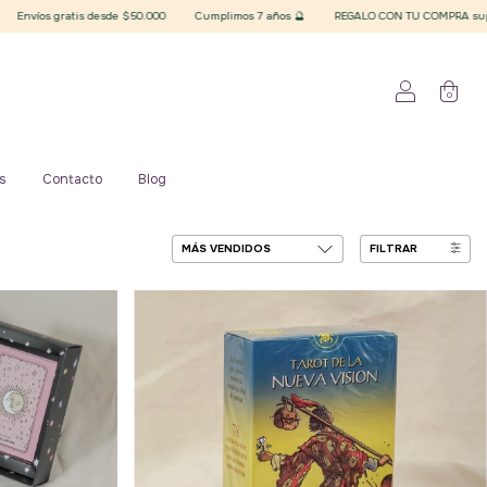
umplimos 7 años 🔮
REGALO CON TU COMPRA superior a $20.000 finales 🪄 Elegí tu pla
0
s
Contacto
Blog
FILTRAR