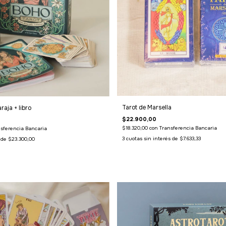
Tarot de Marsella
raja + libro
$22.900,00
$18.320,00
con
Transferencia Bancaria
sferencia Bancaria
3
cuotas sin interés de
$7.633,33
s de
$23.300,00