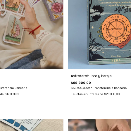
Astrotarot: libro y baraja
$69.900,00
sferencia Bancaria
$55.920,00
con
Transferencia Bancaria
s de
$19.333,33
3
cuotas sin interés de
$23.300,00