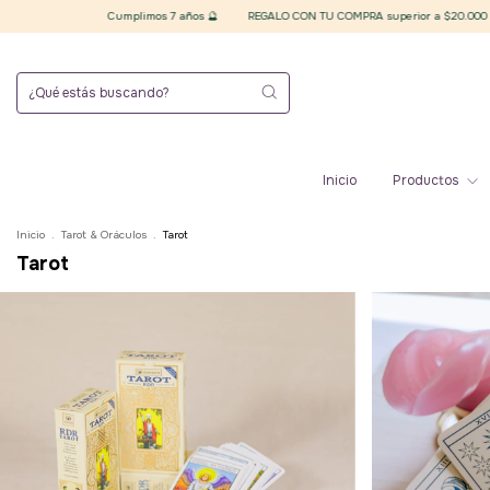
 🔮
REGALO CON TU COMPRA superior a $20.000 finales 🪄 Elegí tu plancha de stickers
Inicio
Productos
Inicio
.
Tarot & Oráculos
.
Tarot
Tarot