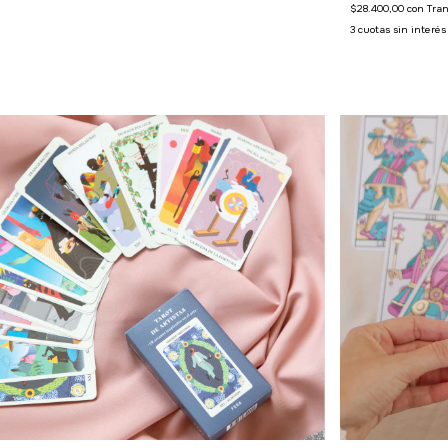
$28.400,00
con
Tran
3
cuotas sin interé