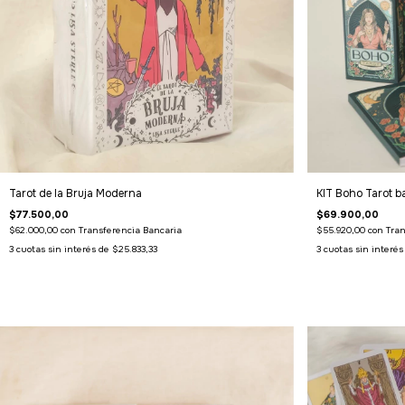
Tarot de la Bruja Moderna
KIT Boho Tarot ba
$77.500,00
$69.900,00
$62.000,00
con
Transferencia Bancaria
$55.920,00
con
Tran
3
cuotas sin interés de
$25.833,33
3
cuotas sin interé