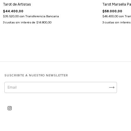
Tarot de Artistas
Tarot Marsella Pa
$44.400,00
$58.000,00
$35.520,00
con
Transferencia Bancaria
$46.400,00
con
Tran
3
cuotas sin interés de
$14.800,00
3
cuotas sin interé
SUSCRIBITE A NUESTRO NEWSLETTER