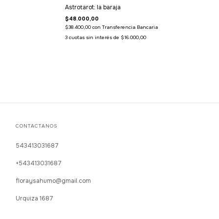
Astrotarot: la baraja
$48.000,00
$38.400,00
con
Transferencia Bancaria
3
cuotas sin interés de
$16.000,00
CONTACTANOS
543413031687
+543413031687
floraysahumo@gmail.com
Urquiza 1687