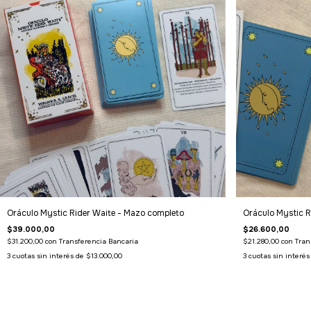
Oráculo Mystic Rider Waite - Mazo completo
Oráculo Mystic R
$39.000,00
$26.600,00
$31.200,00
con
Transferencia Bancaria
$21.280,00
con
Tran
3
cuotas sin interés de
$13.000,00
3
cuotas sin interé