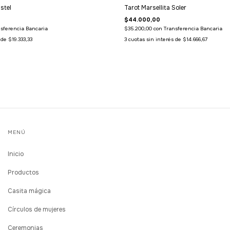
stel
Tarot Marsellita Soler
$44.000,00
sferencia Bancaria
$35.200,00
con
Transferencia Bancaria
s de
$19.333,33
3
cuotas sin interés de
$14.666,67
MENÚ
Inicio
Productos
Casita mágica
Círculos de mujeres
Ceremonias