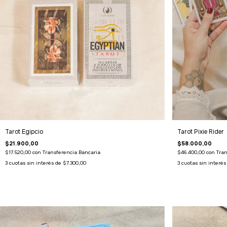
Tarot Egipcio
Tarot Pixie Rider
$21.900,00
$58.000,00
$17.520,00
con
Transferencia Bancaria
$46.400,00
con
Tran
3
cuotas sin interés de
$7.300,00
3
cuotas sin interé