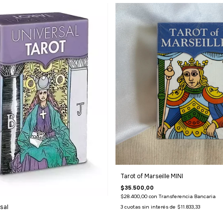
Tarot of Marseille MINI
$35.500,00
$28.400,00
con
Transferencia Bancaria
sal
3
cuotas sin interés de
$11.833,33