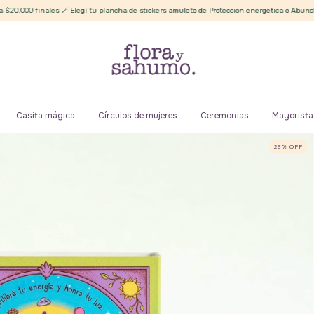
 Elegí tu plancha de stickers amuleto de Protección energética o Abundancia ✨
Enví
Casita mágica
Círculos de mujeres
Ceremonias
Mayorista
29
%
OFF