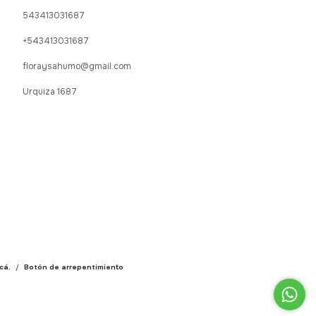
543413031687
+543413031687
floraysahumo@gmail.com
Urquiza 1687
cá.
/
Botón de arrepentimiento