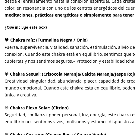
desde el enraizamiento hasta la conexión espiritual. Cada cristal
color, en resonancia con uno de los centros energéticos del cue
meditaciones, prácticas energéticas o simplemente para tener c
¿Qué incluye este box?
Chakra raíz: (Turmalina Negra / Onix)
🖤
Fuerza, supervivencia, vitalidad, sanación, estimulación, alivio de
conexión. Cuando este chakra está en equilibrio, sentimos que 
cubiertas y nos sentimos seguros.
– Protección y estabilidad (cha
🧡
Chakra Sexual: (Crisocola Naranja/Calcita Naranja/Jaspe Ro
Creatividad, singularidad, abundancia, placer, capacidad de crea
mundo emocional. Cuando este chakra esta en equilibrio, pod
única y creativa.
💛
Chakra Plexo Solar: (Citrino)
Seguridad, confianza, poder personal, luz, energía, este chakra 
equilibrio nos sentimos vivos, motivados y estamos dispuestos a
💚
Chakra Corazón: (Cuarzo Rosa / Cuarzo Verde)