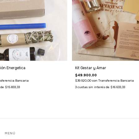
ción Energetica
Kit Gestar y Amar
$49.900,00
sferencia Bancaria
$39.920,00
con
Transferencia Bancaria
s de
$15.833,33
3
cuotas sin interés de
$16.633,33
MENÚ