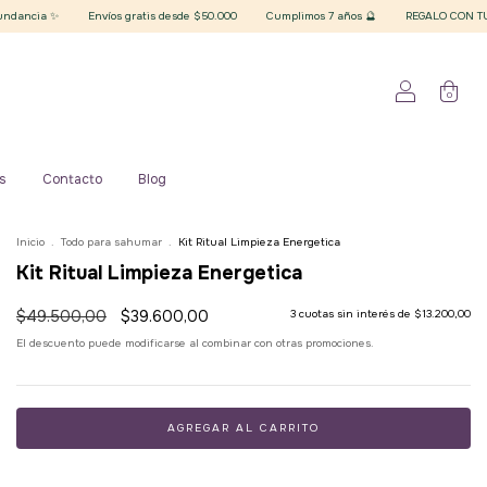
Envíos gratis desde $50.000
Cumplimos 7 años 🔮
REGALO CON TU COMPRA superior 
0
s
Contacto
Blog
Inicio
.
Todo para sahumar
.
Kit Ritual Limpieza Energetica
Kit Ritual Limpieza Energetica
$49.500,00
$39.600,00
3
cuotas sin interés de
$13.200,00
El descuento puede modificarse al combinar con otras promociones.