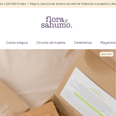
s 🪄 Elegí tu plancha de stickers amuleto de Protección energética o Abundancia ✨
Casita mágica
Círculos de mujeres
Ceremonias
Mayorista
20
%
OFF