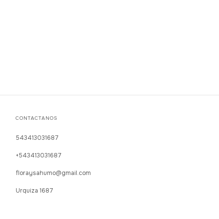
CONTACTANOS
543413031687
+543413031687
floraysahumo@gmail.com
Urquiza 1687