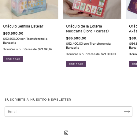
Oráculo Semilla Estelar
Oráculo de la Loteria
Orác
Mexicana (libro + cartas)
Aká
$63.500,00
$65.500,00
$68
$50.800,00
con
Transferencia
Bancaria
$52.400,00
con
Transferencia
$54.
Bancaria
Banc
3
cuotas sin interés de
$21.166,67
3
cuotas sin interés de
$21.833,33
3
cuo
SUSCRIBITE A NUESTRO NEWSLETTER