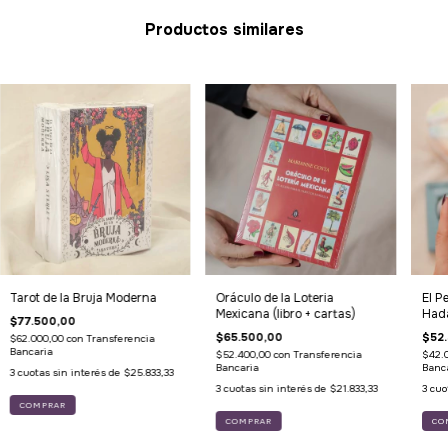
Productos similares
Tarot de la Bruja Moderna
Oráculo de la Loteria
El P
Mexicana (libro + cartas)
Had
$77.500,00
$65.500,00
$52
$62.000,00
con
Transferencia
Bancaria
$52.400,00
con
Transferencia
$42.
Bancaria
Banc
3
cuotas sin interés de
$25.833,33
3
cuotas sin interés de
$21.833,33
3
cuo