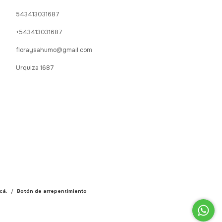
543413031687
+543413031687
floraysahumo@gmail.com
Urquiza 1687
cá.
/
Botón de arrepentimiento