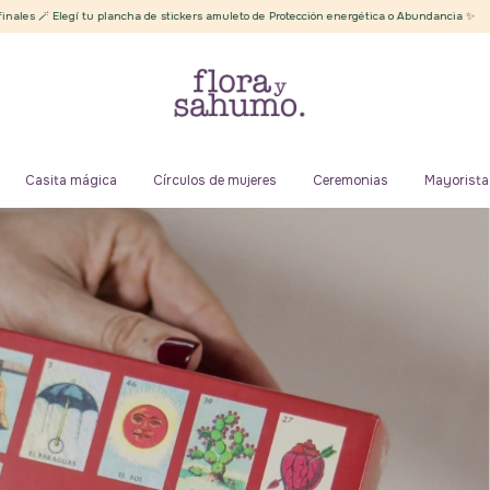
 tu plancha de stickers amuleto de Protección energética o Abundancia ✨
Envíos grat
Casita mágica
Círculos de mujeres
Ceremonias
Mayorista