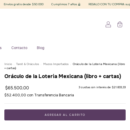
is desde $50.000
Cumplimos 7 años 🔮
REGALO CON TU COMPRA superior a $20.000 f
0
s
Contacto
Blog
Inicio
.
Tarot & Oráculos
.
Mazos Importados
.
Oráculo de la Loteria Mexicana (libro
+ cartas)
Oráculo de la Loteria Mexicana (libro + cartas)
$65.500,00
3
cuotas sin interés de
$21.833,33
$52.400,00
con
Transferencia Bancaria