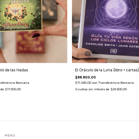
lo de las Hadas
El Oráculo de la Luna (libro + cartas)
$88.800,00
nsferencia Bancaria
$71.040,00
con
Transferencia Bancaria
s de
$17.500,00
3
cuotas sin interés de
$29.600,00
MENÚ