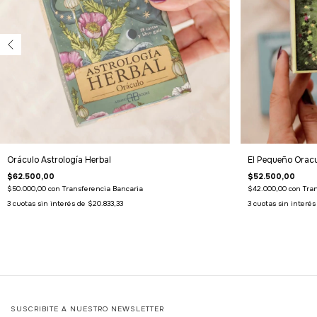
Oráculo Astrología Herbal
El Pequeño Oracu
$62.500,00
$52.500,00
$50.000,00
con
Transferencia Bancaria
$42.000,00
con
Tra
3
cuotas sin interés de
$20.833,33
3
cuotas sin interé
SUSCRIBITE A NUESTRO NEWSLETTER