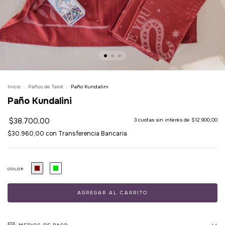
Inicio
.
Paños de Tarot
.
Paño Kundalini
Paño Kundalini
$38.700,00
3
cuotas sin interés de
$12.900,00
$30.960,00
con
Transferencia Bancaria
COLOR