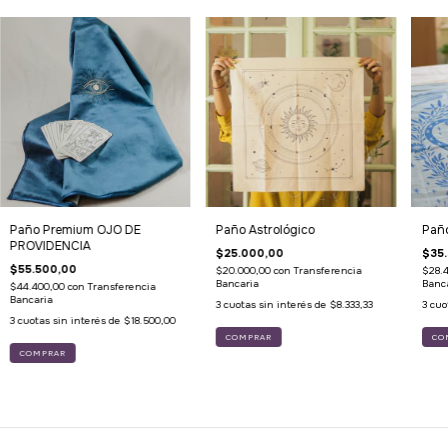
Paño Premium OJO DE
Paño Astrológico
Paño
PROVIDENCIA
$25.000,00
$35
$55.500,00
$20.000,00
con
Transferencia
$28.
Bancaria
Banc
$44.400,00
con
Transferencia
Bancaria
3
cuotas sin interés de
$8.333,33
3
cuo
3
cuotas sin interés de
$18.500,00
CO