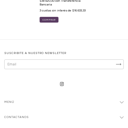
$39.920,00
con
Transferencia
Bancaria
3
cuotas sin interés de
$16.633,33
SUSCRIBITE A NUESTRO NEWSLETTER
MENÚ
CONTACTANOS