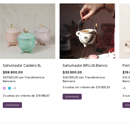
Sahumador Caldero XL
Sahumador BRUJA Blanco
Port
$59.900,00
$32.500,00
$15.
$47.920,00
con
Transferencia
$26.000,00
con
Transferencia
$12.
Bancaria
Bancaria
Banc
3
cuotas sin interés de
$10.833,33
+1
+5
3
cuotas sin interés de
$19.966,67
3
cuo
COMPRAR
COMPRAR
CO