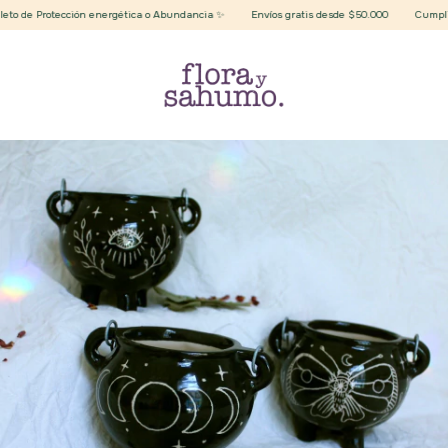
 de Protección energética o Abundancia ✨
Envíos gratis desde $50.000
Cumplimos