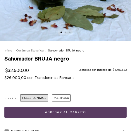
Inicio
.
Cerámica Esoterica
.
Sahumador BRUJA negro
Sahumador BRUJA negro
$32.500,00
3
cuotas sin interés de
$10.833,33
$26.000,00
con
Transferencia Bancaria
FASES LUNARES
MARIPOSA
DISEÑO