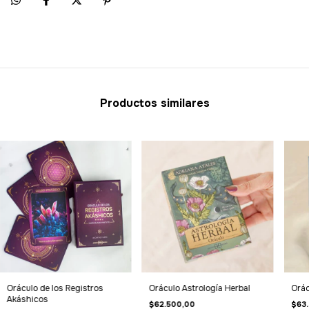
Productos similares
Oráculo de los Registros
Oráculo Astrología Herbal
Orác
Akáshicos
$62.500,00
$63