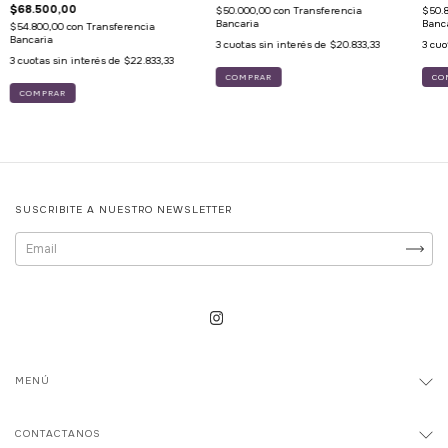
$68.500,00
$50.000,00
con
Transferencia
$50.
Bancaria
Banc
$54.800,00
con
Transferencia
Bancaria
3
cuotas sin interés de
$20.833,33
3
cuo
3
cuotas sin interés de
$22.833,33
SUSCRIBITE A NUESTRO NEWSLETTER
MENÚ
CONTACTANOS