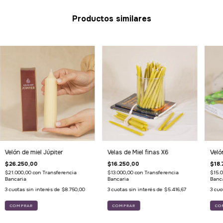
Productos similares
Velón de miel Júpiter
Velas de Miel finas X6
Veló
$26.250,00
$16.250,00
$18.
$21.000,00
con
Transferencia
$13.000,00
con
Transferencia
$15.
Bancaria
Bancaria
Banc
3
cuotas sin interés de
$8.750,00
3
cuotas sin interés de
$5.416,67
3
cuo