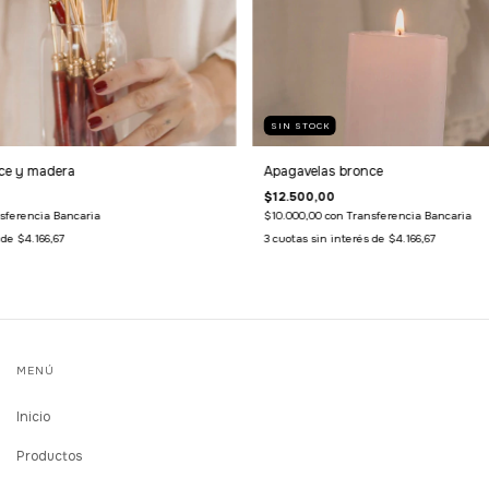
SIN STOCK
ce y madera
Apagavelas bronce
$12.500,00
sferencia Bancaria
$10.000,00
con
Transferencia Bancaria
s de
$4.166,67
3
cuotas sin interés de
$4.166,67
MENÚ
Inicio
Productos