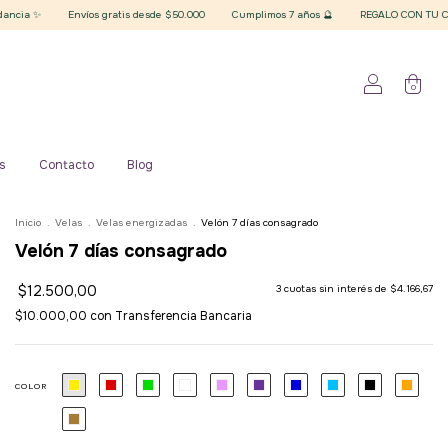
os gratis desde $50.000
Cumplimos 7 años 🔮
REGALO CON TU COMPRA superior a $2
0
s
Contacto
Blog
Inicio
.
Velas
.
Velas energizadas
.
Velón 7 días consagrado
Velón 7 días consagrado
$12.500,00
3
cuotas sin interés de
$4.166,67
$10.000,00
con
Transferencia Bancaria
COLOR