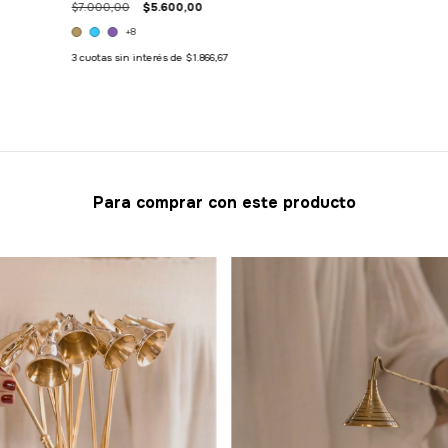
$7.000,00
$5.600,00
+8
3
cuotas sin interés de
$1.866,67
Para comprar con este producto