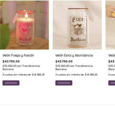
Velón Fuego y Pasión
Velón Éxito y Abundancia
Veló
$43.750,00
$43.750,00
$43
$35.000,00
con
Transferencia
$35.000,00
con
Transferencia
$35.
Bancaria
Bancaria
Banc
3
cuotas sin interés de
$14.583,33
3
cuotas sin interés de
$14.583,33
3
cuo