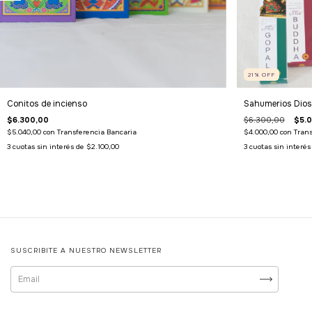
21
%
OFF
Conitos de incienso
Sahumerios Dios
$6.300,00
$6.300,00
$5.
$5.040,00
con
Transferencia Bancaria
$4.000,00
con
Trans
3
cuotas sin interés de
$2.100,00
3
cuotas sin interé
SUSCRIBITE A NUESTRO NEWSLETTER