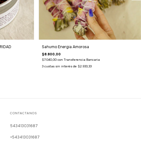
ARIDAD
Sahumo Energia Amorosa
$8.800,00
$7.040,00
con
Transferencia Bancaria
3
cuotas sin interés de
$2.933,33
CONTACTANOS
543413031687
+543413031687