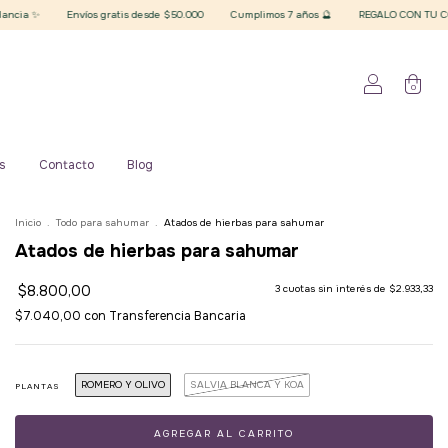
víos gratis desde $50.000
Cumplimos 7 años 🔮
REGALO CON TU COMPRA superior a 
0
s
Contacto
Blog
Inicio
.
Todo para sahumar
.
Atados de hierbas para sahumar
Atados de hierbas para sahumar
$8.800,00
3
cuotas sin interés de
$2.933,33
$7.040,00
con
Transferencia Bancaria
ROMERO Y OLIVO
SALVIA BLANCA Y KOA
PLANTAS