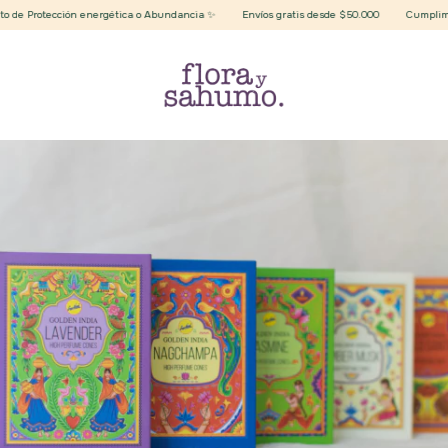
e Protección energética o Abundancia ✨
Envíos gratis desde $50.000
Cumplimos 7