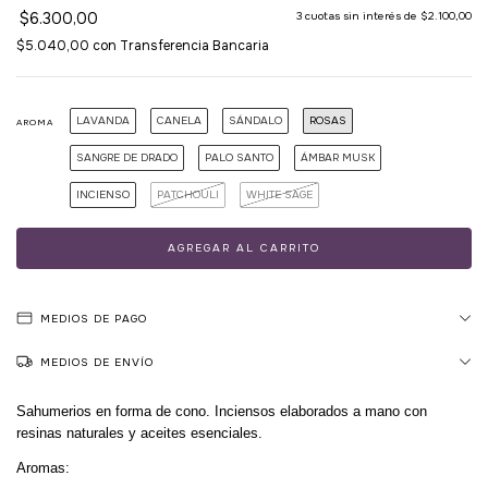
$6.300,00
3
cuotas sin interés de
$2.100,00
$5.040,00
con
Transferencia Bancaria
LAVANDA
CANELA
SÁNDALO
ROSAS
AROMA
SANGRE DE DRADO
PALO SANTO
ÁMBAR MUSK
INCIENSO
PATCHOULI
WHITE SAGE
MEDIOS DE PAGO
MEDIOS DE ENVÍO
Sahumerios en forma de cono. Inciensos elaborados a mano con
resinas naturales y aceites esenciales.
Aromas: