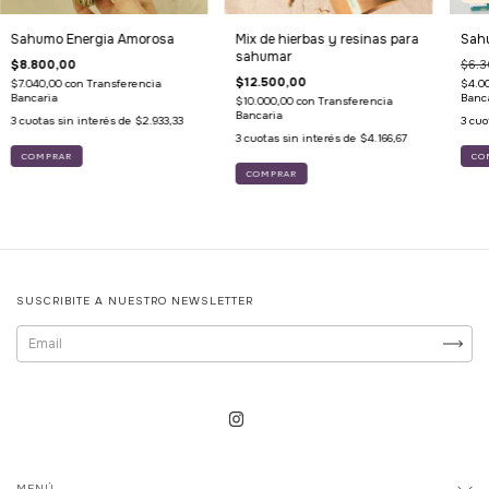
Sahumo Energia Amorosa
Mix de hierbas y resinas para
Sahu
sahumar
$8.800,00
$6.3
$12.500,00
$7.040,00
con
Transferencia
$4.0
Bancaria
Banc
$10.000,00
con
Transferencia
Bancaria
3
cuotas sin interés de
$2.933,33
3
cuo
3
cuotas sin interés de
$4.166,67
CO
COMPRAR
SUSCRIBITE A NUESTRO NEWSLETTER
MENÚ