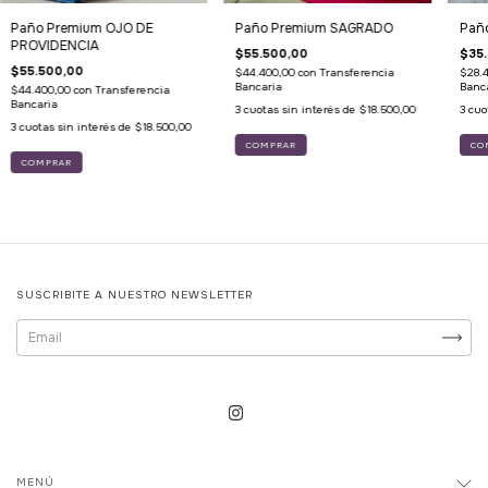
Paño Premium OJO DE
Paño Premium SAGRADO
Paño
PROVIDENCIA
$55.500,00
$35
$55.500,00
$44.400,00
con
Transferencia
$28.
Bancaria
Banc
$44.400,00
con
Transferencia
Bancaria
3
cuotas sin interés de
$18.500,00
3
cuo
3
cuotas sin interés de
$18.500,00
CO
SUSCRIBITE A NUESTRO NEWSLETTER
MENÚ