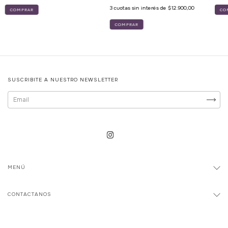
3
cuotas sin interés de
$12.900,00
CO
COMPRAR
SUSCRIBITE A NUESTRO NEWSLETTER
MENÚ
CONTACTANOS