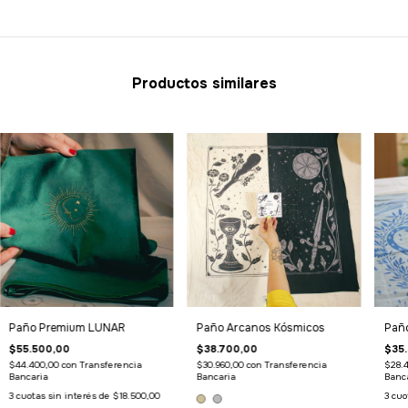
Productos similares
Paño Arcanos Kósmicos
Paño Premium LUNAR
Paño
$38.700,00
$55.500,00
$35
$30.960,00
con
Transferencia
$44.400,00
con
Transferencia
$28.
Bancaria
Bancaria
Banc
3
cuotas sin interés de
$18.500,00
3
cuo