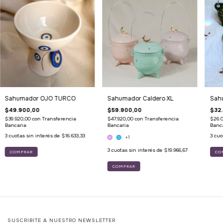
Sahumador OJO TURCO
Sahumador Caldero XL
Sah
$49.900,00
$59.900,00
$32
$39.920,00
con
Transferencia
$47.920,00
con
Transferencia
$26.
Bancaria
Bancaria
Banc
3
cuotas sin interés de
$16.633,33
3
cuo
+1
3
cuotas sin interés de
$19.966,67
CO
COMPRAR
SUSCRIBITE A NUESTRO NEWSLETTER