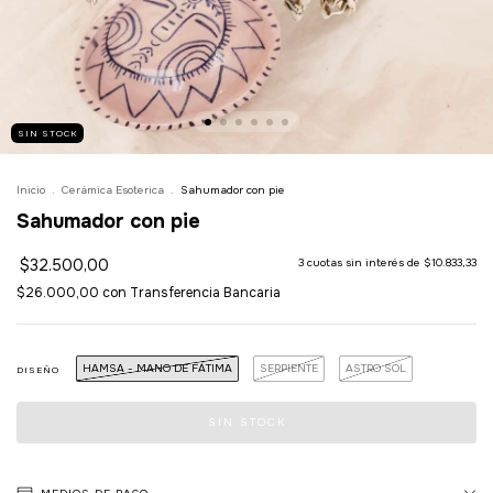
SIN STOCK
Inicio
.
Cerámica Esoterica
.
Sahumador con pie
Sahumador con pie
$32.500,00
3
cuotas sin interés de
$10.833,33
$26.000,00
con
Transferencia Bancaria
HAMSA - MANO DE FÁTIMA
SERPIENTE
ASTRO SOL
DISEÑO