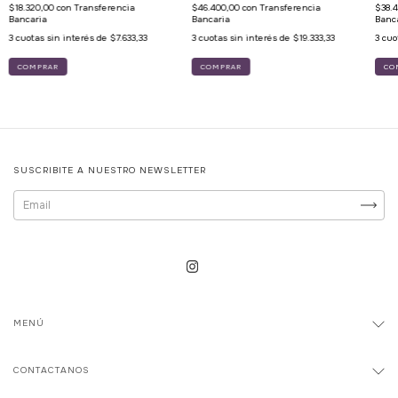
$18.320,00
con
Transferencia
$46.400,00
con
Transferencia
$38.
Bancaria
Bancaria
Banc
3
cuotas sin interés de
$7.633,33
3
cuotas sin interés de
$19.333,33
3
cuo
SUSCRIBITE A NUESTRO NEWSLETTER
MENÚ
CONTACTANOS