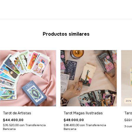
Productos similares
20
Tarot de Artistas
Tarot Magas Ilustradas
Taro
$44.400,00
$48.000,00
$22.
$35.520,00
con
Transferencia
$38.400,00
con
Transferencia
3
cuo
Bancaria
Bancaria