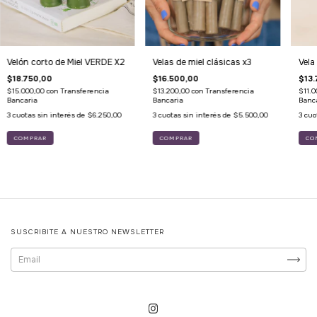
Velón corto de Miel VERDE X2
Velas de miel clásicas x3
Vela
$18.750,00
$16.500,00
$13.
$15.000,00
con
Transferencia
$13.200,00
con
Transferencia
$11.
Bancaria
Bancaria
Banc
3
cuotas sin interés de
$6.250,00
3
cuotas sin interés de
$5.500,00
3
cuo
SUSCRIBITE A NUESTRO NEWSLETTER