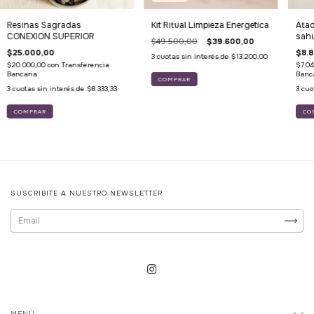
Resinas Sagradas
Kit Ritual Limpieza Energetica
Atad
CONEXION SUPERIOR
sah
$49.500,00
$39.600,00
$25.000,00
$8.
3
cuotas sin interés de
$13.200,00
$20.000,00
con
Transferencia
$7.0
Bancaria
Banc
3
cuotas sin interés de
$8.333,33
3
cuo
CO
SUSCRIBITE A NUESTRO NEWSLETTER
MENÚ