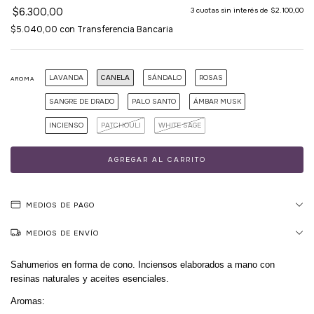
$6.300,00
3
cuotas sin interés de
$2.100,00
$5.040,00
con
Transferencia Bancaria
LAVANDA
CANELA
SÁNDALO
ROSAS
AROMA
SANGRE DE DRADO
PALO SANTO
ÁMBAR MUSK
INCIENSO
PATCHOULI
WHITE SAGE
MEDIOS DE PAGO
MEDIOS DE ENVÍO
Sahumerios en forma de cono. Inciensos elaborados a mano con
resinas naturales y aceites esenciales.
Aromas: