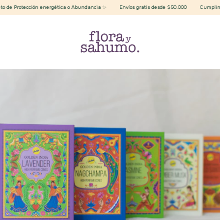
de Protección energética o Abundancia ✨
Envíos gratis desde $50.000
Cumplimos 7