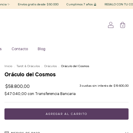
s gratis desde $50.000
Cumplimos 7 años 🔮
REGALO CON TU COMPRA superior a $20
0
s
Contacto
Blog
Inicio
.
Tarot & Oráculos
.
Oráculos
.
Oráculo del Cosmos
Oráculo del Cosmos
$58.800,00
3
cuotas sin interés de
$19.600,00
$47.040,00
con
Transferencia Bancaria