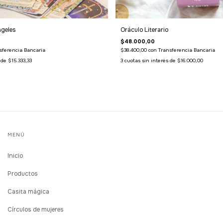
ngeles
Oráculo Literario
$48.000,00
sferencia Bancaria
$38.400,00
con
Transferencia Bancaria
s de
$15.333,33
3
cuotas sin interés de
$16.000,00
MENÚ
Inicio
Productos
Casita mágica
Círculos de mujeres