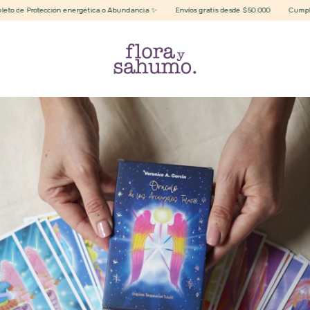
 de Protección energética o Abundancia ✨
Envíos gratis desde $50.000
Cumplimos 