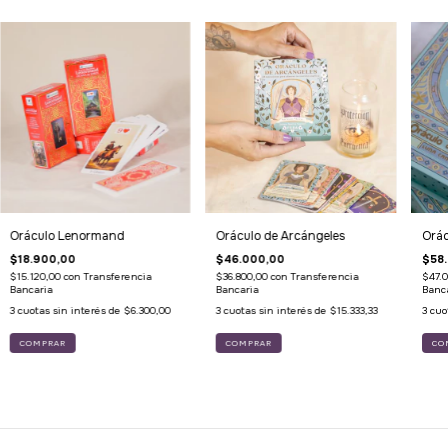
Oráculo Lenormand
Oráculo de Arcángeles
Orác
$18.900,00
$46.000,00
$58
$15.120,00
con
Transferencia
$36.800,00
con
Transferencia
$47.
Bancaria
Bancaria
Banc
3
cuotas sin interés de
$6.300,00
3
cuotas sin interés de
$15.333,33
3
cuo