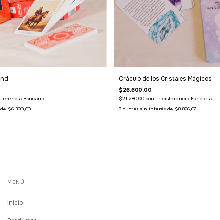
and
Oráculo de los Cristales Mágicos
$26.600,00
sferencia Bancaria
$21.280,00
con
Transferencia Bancaria
s de
$6.300,00
3
cuotas sin interés de
$8.866,67
MENÚ
Inicio