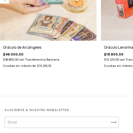
Oráculo de Arcángeles
Oráculo Lenorm
$46.000,00
$18.900,00
$36.800,00
con
Transferencia Bancaria
$15.120,00
con
Tran
3
cuotas sin interés de
$15.333,33
3
cuotas sin interé
SUSCRIBITE A NUESTRO NEWSLETTER