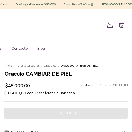
nvíos gratis desde $50.000
Cumplimos 7 años 🔮
REGALO CON TU COMPRA superior a
0
s
Contacto
Blog
Inicio
.
Tarot & Oráculos
.
Oráculos
.
Oráculo CAMBIAR DE PIEL
Oráculo CAMBIAR DE PIEL
$48.000,00
3
cuotas sin interés de
$16.000,00
$38.400,00
con
Transferencia Bancaria