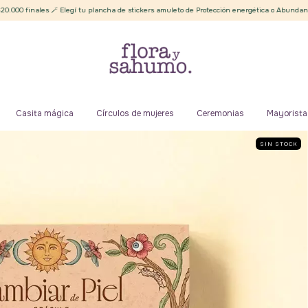
 🪄 Elegí tu plancha de stickers amuleto de Protección energética o Abundancia ✨
E
Casita mágica
Círculos de mujeres
Ceremonias
Mayorista
SIN STOCK