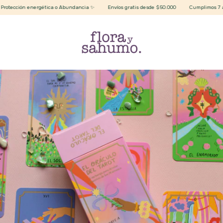
tección energética o Abundancia ✨
Envíos gratis desde $50.000
Cumplimos 7 años