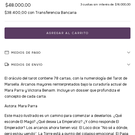
$48.000,00
3
cuotas sin interés de
$16.000,00
$38.400,00
con
Transferencia Bancaria
MEDIOS DE PAGO
MEDIOS DE ENVÍO
El oráculo del tarot contiene 78 cartas, con la numerología del Tarot de
Marsella. Arcanos mayores reinterpretados bajo la curaduría actual de
Mara Parra y Victoria Benaim. Incluye un dossier que profundiza el
concepto de cada carta.
Autora: Mara Parra
Este mazo ilustrado es un camino para comenzar a develarlos. ¿Qué
esconde El Mago? ¿Qué desea La Emperatriz? ¿Y cómo responde El
Emperador? Los arcanos ahora tienen voz. El Loco dice “No sé a dónde,
pero estoy yendo”, La Torre está a punto del colapso emocional, El Papa