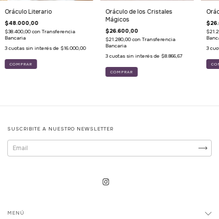
Oráculo Literario
Oráculo de los Cristales
Orác
Mágicos
$48.000,00
$26
$26.600,00
$38.400,00
con
Transferencia
$21.
Bancaria
Banc
$21.280,00
con
Transferencia
Bancaria
3
cuotas sin interés de
$16.000,00
3
cuo
3
cuotas sin interés de
$8.866,67
SUSCRIBITE A NUESTRO NEWSLETTER
MENÚ