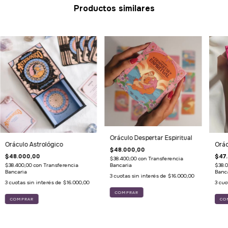
Productos similares
Oráculo Despertar Espiritual
Oráculo Astrológico
Orá
$48.000,00
$48.000,00
$47
$38.400,00
con
Transferencia
$38.400,00
con
Transferencia
$38.
Bancaria
Bancaria
Banc
3
cuotas sin interés de
$16.000,00
3
cuotas sin interés de
$16.000,00
3
cuo