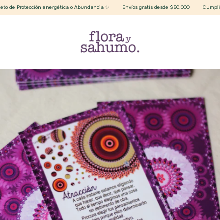
 de Protección energética o Abundancia ✨
Envíos gratis desde $50.000
Cumplimos 