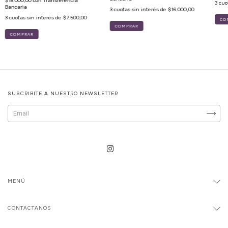
$18.000,00
con
Transferencia
3
cuo
Bancaria
3
cuotas sin interés de
$16.000,00
3
cuotas sin interés de
$7.500,00
SUSCRIBITE A NUESTRO NEWSLETTER
MENÚ
CONTACTANOS